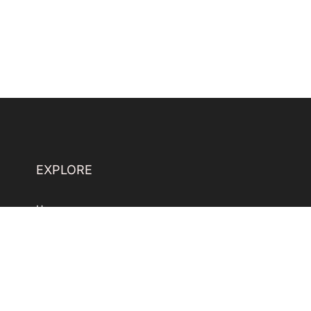
EXPLORE
Home
Reservation
Menus
Legal Notices
SOCIAL NETWORKS