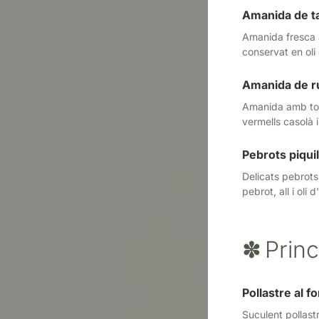
Amanida de ta
Amanida fresca a
conservat en oli
Amanida de r
Amanida amb tomà
vermells casolà 
Pebrots piqui
Delicats pebrots
pebrot, all i oli 
✽
Princ
Pollastre al f
Suculent pollast