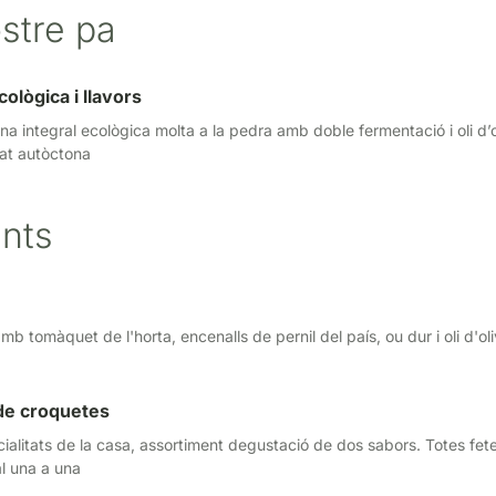
ostre pa
cològica i llavors
ina integral ecològica molta a la pedra amb doble fermentació i oli d’o
tat autòctona
ants
amb tomàquet de l'horta, encenalls de pernil del país, ou dur i oli d'ol
de croquetes
ialitats de la casa, assortiment degustació de dos sabors. Totes fet
l una a una