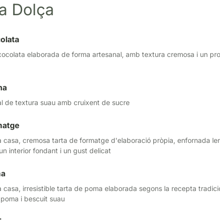
a Dolça
olata
ocolata elaborada de forma artesanal, amb textura cremosa i un pr
na
al de textura suau amb cruixent de sucre
matge
la casa, cremosa tarta de formatge d'elaboració pròpia, enfornada l
n interior fondant i un gust delicat
ma
la casa, irresistible tarta de poma elaborada segons la recepta tradic
 poma i bescuit suau