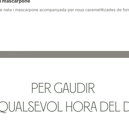
 i mascarpone
 nata i mascarpone acompanyada per nous caramel·litzades de fo
per gaudir
 qualsevol hora del d