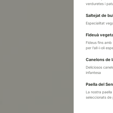
verduretes i pata
Saltejat de bu
Especialitat veg
Fideuà vegeta
Fideus fins amb
per l’all-i-oli es
Canelons de l
Deliciosos canel
infantesa
Paella del S
La nostra paella
seleccionats de 