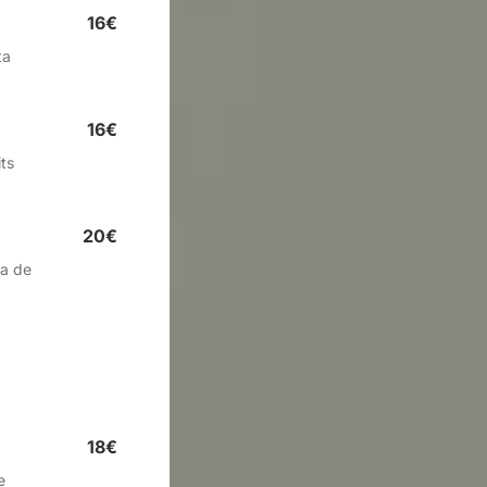
16€
ta
16€
ts
20€
sa de
18€
e