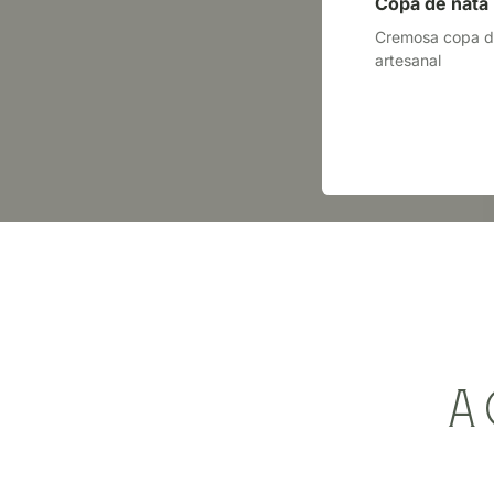
Copa de nata
Cremosa copa de
artesanal
a