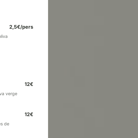
2,5€/pers
liva
12€
iva verge
12€
es de