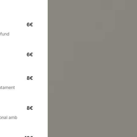
6€
ofund
6€
8€
entament
8€
ional amb