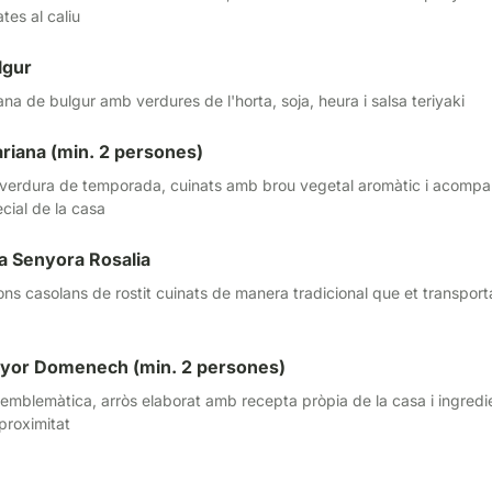
tes al caliu
lgur
ana de bulgur amb verdures de l'horta, soja, heura i salsa teriyaki
riana (min. 2 persones)
 verdura de temporada, cuinats amb brou vegetal aromàtic i acomp
pecial de la casa
a Senyora Rosalia
ons casolans de rostit cuinats de manera tradicional que et transport
enyor Domenech (min. 2 persones)
 emblemàtica, arròs elaborat amb recepta pròpia de la casa i ingredi
proximitat