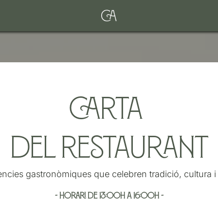
carta
del restaurant
ncies gastronòmiques que celebren tradició, cultura i t
- horari de 13:00h a 16:00h -