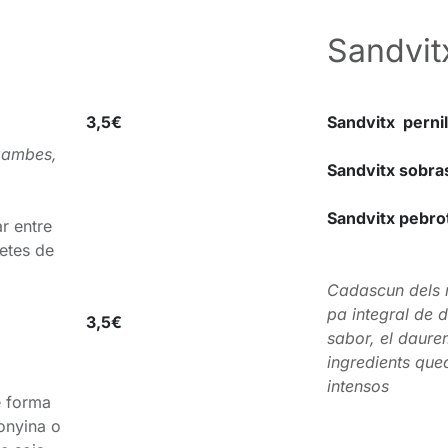
Sandvit
3,5€
Sandvitx pernil
 gambes,
Sandvitx sobra
Sandvitx pebro
ar entre
fetes de
Cadascun dels n
pa integral de 
3,5€
sabor, el daure
ingredients qu
intensos
e forma
tonyina o