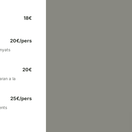
18€
20€/pers
anyats
20€
aran a la
25€/pers
ents