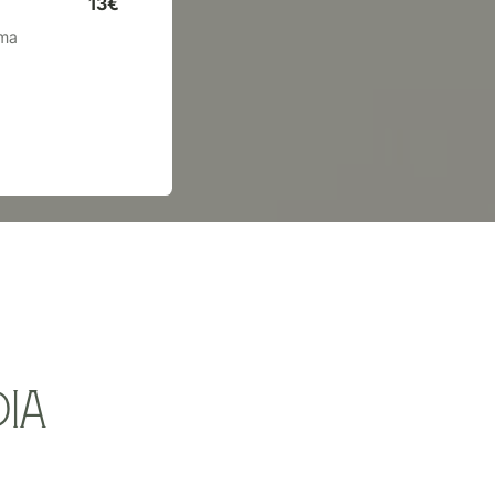
13€
rma
ia