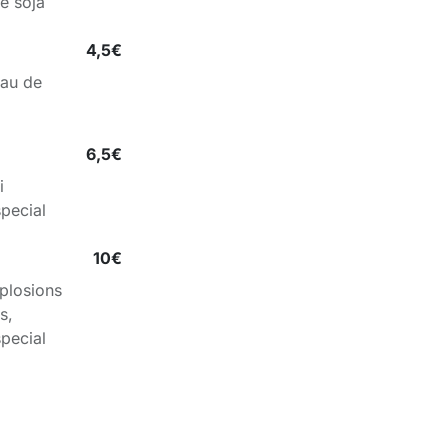
e soja
4,5€
uau de
6,5€
i
pecial
10€
plosions
s,
pecial