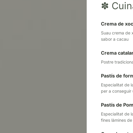
✽
Cuin
Crema de xoc
Suau crema de x
sabor a cacau
Crema catala
Postre tradicion
Pastís de for
Especialitat de 
per a conseguir u
Pastís de Po
Especialitat de 
fines làmines de