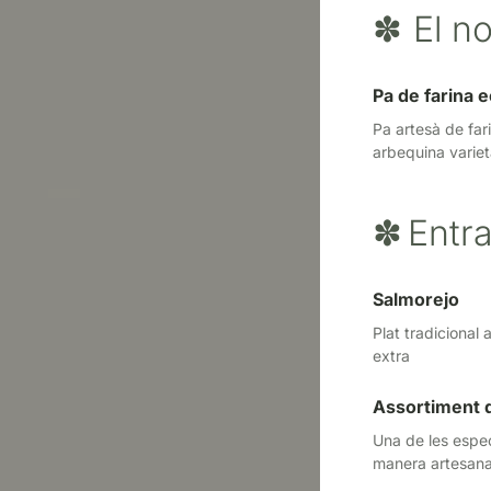
✽
El n
Pa de farina e
Pa artesà de far
arbequina varie
✽
Entr
Salmorejo
Plat tradicional 
extra
Assortiment 
Una de les espec
manera artesana