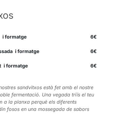
xos
 i formatge
6€
ssada i formatge
6€
t i formatge
6€
ostres sandvitxos està fet amb el nostre
doble fermentació. Una vegada triïs el teu
m a la planxa perquè els diferents
edin fosos en una mossegada de sabors