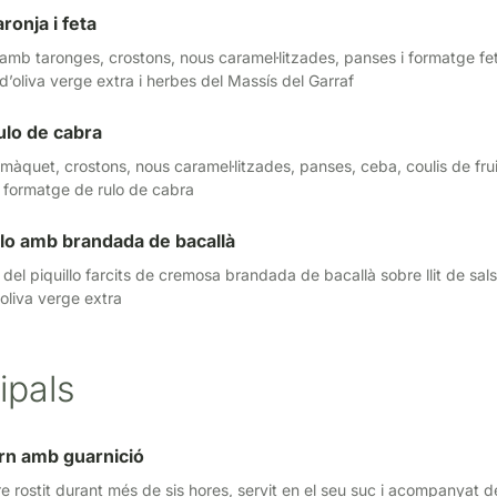
ronja i feta
mb taronges, crostons, nous caramel·litzades, panses i formatge fe
 d’oliva verge extra i herbes del Massís del Garraf
ulo de cabra
quet, crostons, nous caramel·litzades, panses, ceba, coulis de frui
i formatge de rulo de cabra
llo amb brandada de bacallà
 del piquillo farcits de cremosa brandada de bacallà sobre llit de sal
d'oliva verge extra
ipals
orn amb guarnició
re rostit durant més de sis hores, servit en el seu suc i acompanyat d